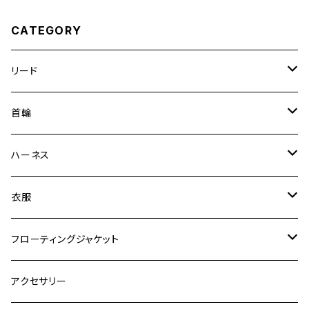
CATEGORY
リード
エッセンシャル
首輪
ゼロショック
エッセンシャル
ハーネス
ロードランナー
ネオカラー
エッセンシャル
衣服
ヴァリオ
ダブルロックカラー
ハーネス
ラッシュガード
フローティングジャケット
デニム＆コーデュロイ
デニム＆コーデュロイ
クイックハーネス
DFDブースト
アクセサリー