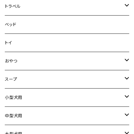
その他
その他
メッシュフィットハーネス
トラベル
デニム＆コーデュロイ
ドライブハーネス
ベッド
その他
カーシートアタッチメント
トイ
クリック
おやつ
ドライブシートカバー
犬用
スープ
ドライブボックス
猫用
犬用
小型犬用
猫用
リード
中型犬用
首輪
リード
大型犬用