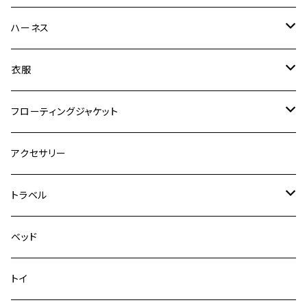
ゼロショック
エッセンシャル
ハーネス
ロードランナー
ネオカラー
エッセンシャル
衣服
ヴァリオ
ダブルロックカラー
ハーネス
ラッシュガード
フローティングジャケット
デニム＆コーデュロイ
デニム＆コーデュロイ
クイックハーネス
DFDブースト
アクセサリー
その他
その他
メッシュフィットハーネス
トラベル
デニム＆コーデュロイ
ドライブハーネス
ベッド
その他
カーシートアタッチメント
トイ