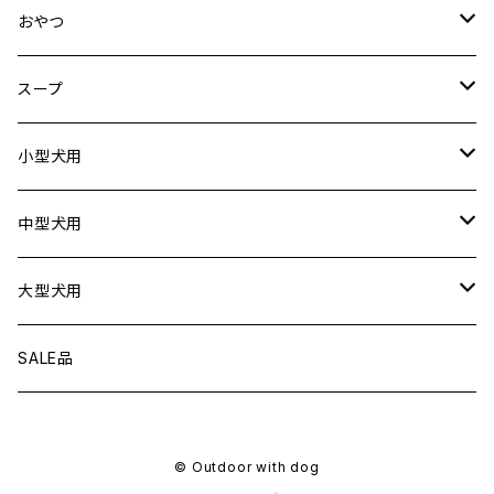
クリック
おやつ
ドライブシートカバー
犬用
スープ
ドライブボックス
猫用
犬用
小型犬用
猫用
リード
中型犬用
首輪
リード
大型犬用
ハーネス
首輪
リード
SALE品
衣服
ハーネス
首輪
© Outdoor with dog
フローティングジャケット
衣服
ハーネス