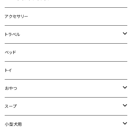
デニム＆コーデュロイ
デニム＆コーデュロイ
クイックハーネス
DFDブースト
アクセサリー
その他
その他
メッシュフィットハーネス
トラベル
デニム＆コーデュロイ
ドライブハーネス
ベッド
その他
カーシートアタッチメント
トイ
クリック
おやつ
ドライブシートカバー
犬用
スープ
ドライブボックス
猫用
犬用
小型犬用