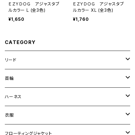
ＥＺＹＤＯＧ アジャスタブ
ＥＺＹＤＯＧ アジャスタブ
ルカラー L (全3色)
ルカラー XL (全3色)
¥1,650
¥1,760
CATEGORY
リード
エッセンシャル
首輪
ゼロショック
エッセンシャル
ハーネス
ロードランナー
ネオカラー
エッセンシャル
衣服
ヴァリオ
ダブルロックカラー
ハーネス
ラッシュガード
フローティングジャケット