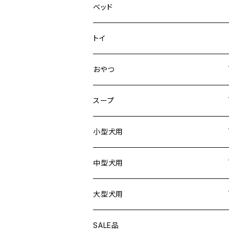
デニム＆コーデュロイ
ドライブハーネス
ベッド
その他
カーシートアタッチメント
トイ
クリック
おやつ
ドライブシートカバー
犬用
スープ
ドライブボックス
猫用
犬用
小型犬用
猫用
リード
中型犬用
首輪
リード
大型犬用
ハーネス
首輪
リード
SALE品