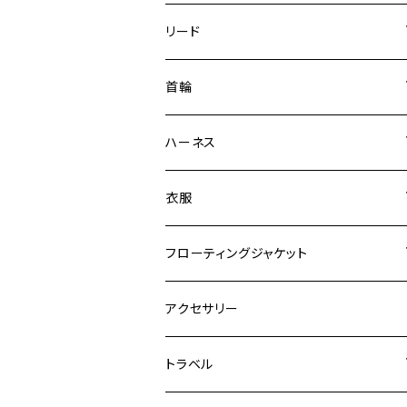
リード
エッセンシャル
首輪
ゼロショック
エッセンシャル
ハーネス
ロードランナー
ネオカラー
エッセンシャル
衣服
ヴァリオ
ダブルロックカラー
ハーネス
ラッシュガード
フローティングジャケット
デニム＆コーデュロイ
デニム＆コーデュロイ
クイックハーネス
DFDブースト
アクセサリー
その他
その他
メッシュフィットハーネス
トラベル