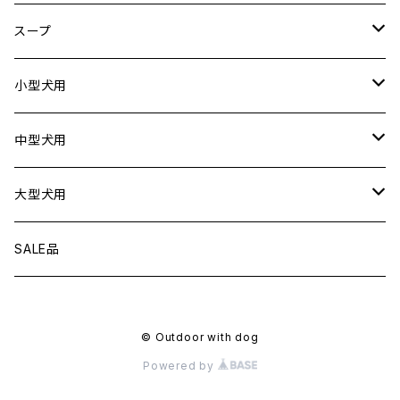
ドライブシートカバー
犬用
スープ
ドライブボックス
猫用
犬用
小型犬用
猫用
リード
中型犬用
首輪
リード
大型犬用
ハーネス
首輪
リード
SALE品
衣服
ハーネス
首輪
© Outdoor with dog
フローティングジャケット
衣服
ハーネス
Powered by