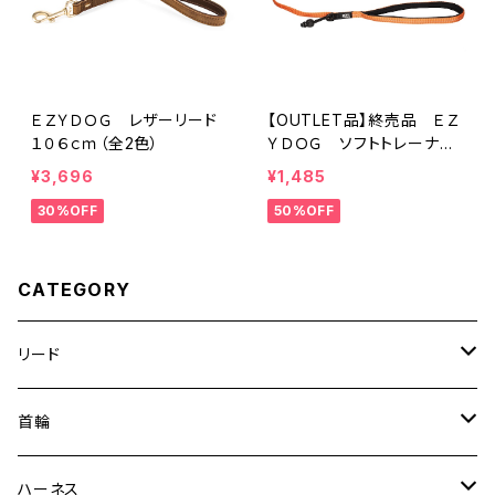
ＥＺＹＤＯＧ レザーリード
【OUTLET品】終売品 ＥＺ
１０６ｃｍ（全2色）
ＹＤＯＧ ソフトトレーナー
ライト１２０ｃｍ オレンジ
¥3,696
¥1,485
30%OFF
50%OFF
CATEGORY
リード
エッセンシャル
首輪
ゼロショック
エッセンシャル
ハーネス