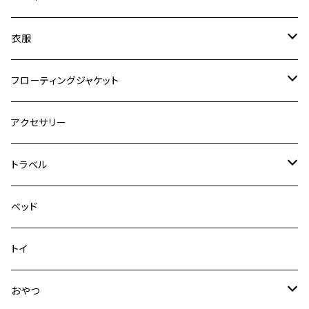
ロードランナー
ネオカラー
エッセンシャル
衣服
ヴァリオ
ダブルロックカラー
ハーネス
ラッシュガード
フローティングジャケット
デニム＆コーデュロイ
デニム＆コーデュロイ
クイックハーネス
DFDブースト
アクセサリー
その他
その他
メッシュフィットハーネス
トラベル
デニム＆コーデュロイ
ドライブハーネス
ベッド
その他
カーシートアタッチメント
トイ
クリック
おやつ