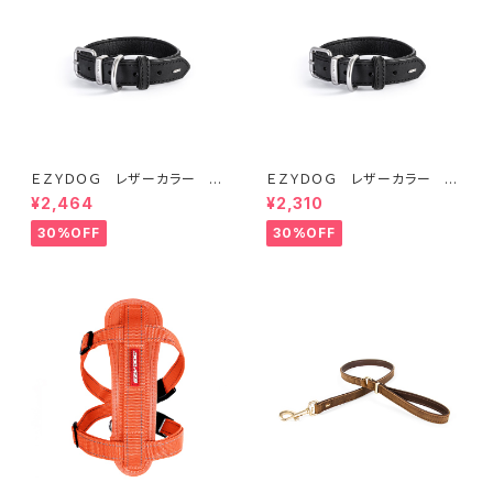
ＥＺＹＤＯＧ レザーカラー S
ＥＺＹＤＯＧ レザーカラー X
(全2色)
XS (全2色)
¥2,464
¥2,310
30%OFF
30%OFF