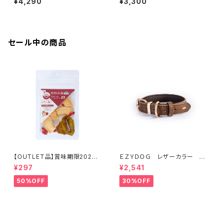
¥4,290
¥3,300
セール中の商品
【OUTLET品】賞味期限2026
ＥＺＹＤＯＧ レザーカラー M
年10月22日【犬用おやつ】やわ
(全2色)
¥297
¥2,541
ふる クコの実エキスをスプレ
ーしたリンゴ＆キウイスライスカ
50%OFF
30%OFF
ット 10g