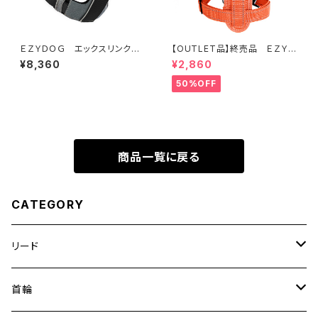
ＥＺＹＤＯＧ エックスリンクハ
【OUTLET品】終売品 ＥＺＹＤ
ーネス S (全2色)
ＯＧ ハーネス XL オレンジ
¥8,360
¥2,860
50%OFF
商品一覧に戻る
CATEGORY
リード
エッセンシャル
首輪