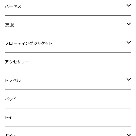
ゼロショック
エッセンシャル
ハーネス
ロードランナー
ネオカラー
エッセンシャル
衣服
ヴァリオ
ダブルロックカラー
ハーネス
ラッシュガード
フローティングジャケット
デニム＆コーデュロイ
デニム＆コーデュロイ
クイックハーネス
DFDブースト
アクセサリー
その他
その他
メッシュフィットハーネス
トラベル
デニム＆コーデュロイ
ドライブハーネス
ベッド
その他
カーシートアタッチメント
トイ
クリック
おやつ