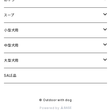
ドライブシートカバー
犬用
スープ
ドライブボックス
猫用
犬用
小型犬用
猫用
リード
中型犬用
首輪
リード
大型犬用
ハーネス
首輪
リード
SALE品
衣服
ハーネス
首輪
© Outdoor with dog
フローティングジャケット
衣服
ハーネス
Powered by