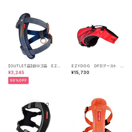
【OUTLET品】旧ロゴ品 ＥＺＹ
ＥＺＹＤＯＧ ＤＦＤブースト X
ＤＯＧ ハーネスＬ デニム
L (2色)
¥3,245
¥15,730
50%OFF