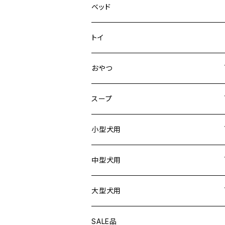
デニム＆コーデュロイ
ドライブハーネス
ベッド
その他
カーシートアタッチメント
トイ
クリック
おやつ
ドライブシートカバー
犬用
スープ
ドライブボックス
猫用
犬用
小型犬用
猫用
リード
中型犬用
首輪
リード
大型犬用
ハーネス
首輪
リード
SALE品