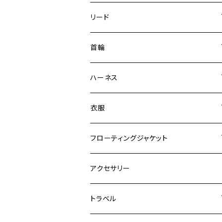
リード
エッセンシャル
首輪
ゼロショック
エッセンシャル
ハーネス
ロードランナー
ネオカラー
エッセンシャル
衣服
ヴァリオ
ダブルロックカラー
ハーネス
ラッシュガード
フローティングジャケット
デニム＆コーデュロイ
デニム＆コーデュロイ
クイックハーネス
DFDブースト
アクセサリー
その他
その他
メッシュフィットハーネス
トラベル