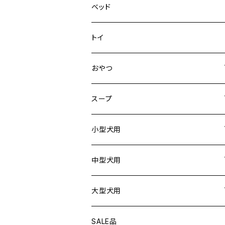
デニム＆コーデュロイ
ドライブハーネス
ベッド
その他
カーシートアタッチメント
トイ
クリック
おやつ
ドライブシートカバー
犬用
スープ
ドライブボックス
猫用
犬用
小型犬用
猫用
リード
中型犬用
首輪
リード
大型犬用
ハーネス
首輪
リード
SALE品