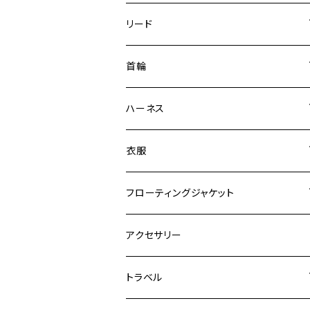
リード
エッセンシャル
首輪
ゼロショック
エッセンシャル
ハーネス
ロードランナー
ネオカラー
エッセンシャル
衣服
ヴァリオ
ダブルロックカラー
ハーネス
ラッシュガード
フローティングジャケット
デニム＆コーデュロイ
デニム＆コーデュロイ
クイックハーネス
DFDブースト
アクセサリー
その他
その他
メッシュフィットハーネス
トラベル