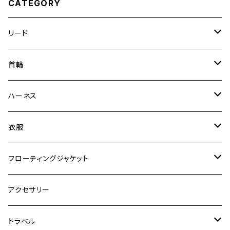
CATEGORY
リード
エッセンシャル
首輪
ゼロショック
エッセンシャル
ハーネス
ロードランナー
ネオカラー
エッセンシャル
衣服
ヴァリオ
ダブルロックカラー
ハーネス
ラッシュガード
フローティングジャケット
デニム＆コーデュロイ
デニム＆コーデュロイ
クイックハーネス
DFDブースト
アクセサリー
その他
その他
メッシュフィットハーネス
トラベル