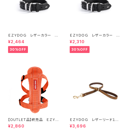
ＥＺＹＤＯＧ レザーカラー S
ＥＺＹＤＯＧ レザーカラー X
(全2色)
XS (全2色)
¥2,464
¥2,310
30%OFF
30%OFF
【OUTLET品】終売品 ＥＺＹＤ
ＥＺＹＤＯＧ レザーリード１０６
ＯＧ ハーネス XL オレンジ
ｃｍ（全2色）
¥2,860
¥3,696