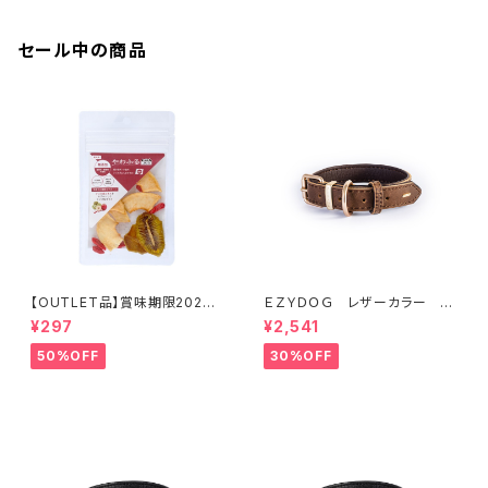
セール中の商品
【OUTLET品】賞味期限2026
ＥＺＹＤＯＧ レザーカラー M
年10月22日【犬用おやつ】やわ
(全2色)
¥297
¥2,541
ふる クコの実エキスをスプレ
ーしたリンゴ＆キウイスライスカ
50%OFF
30%OFF
ット 10g