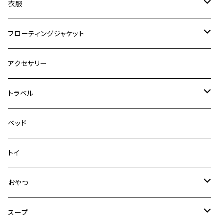
ロードランナー
ネオカラー
エッセンシャル
衣服
ヴァリオ
ダブルロックカラー
ハーネス
ラッシュガード
フローティングジャケット
デニム＆コーデュロイ
デニム＆コーデュロイ
クイックハーネス
DFDブースト
アクセサリー
その他
その他
メッシュフィットハーネス
トラベル
デニム＆コーデュロイ
ドライブハーネス
ベッド
その他
カーシートアタッチメント
トイ
クリック
おやつ
ドライブシートカバー
犬用
スープ