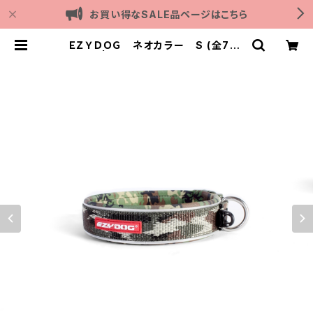
お買い得なSALE品ページはこちら
ＥＺＹＤＯＧ ネオカラー S (全7色)
| Outdoor with dog