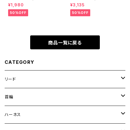
ＤＯＧ ネオカラーＳ デニム
ＤＯＧ ハーネスＳ デニム
¥1,980
¥3,135
50%OFF
50%OFF
商品一覧に戻る
CATEGORY
リード
エッセンシャル
首輪
ゼロショック
エッセンシャル
ハーネス