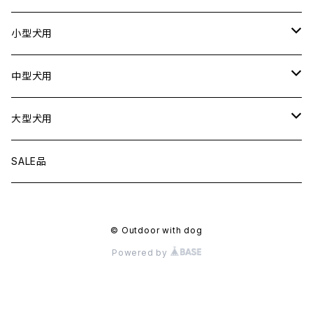
ドライブボックス
猫用
犬用
小型犬用
猫用
リード
中型犬用
首輪
リード
大型犬用
ハーネス
首輪
リード
SALE品
衣服
ハーネス
首輪
© Outdoor with dog
フローティングジャケット
衣服
ハーネス
Powered by
アクセサリー
フローティングジャケット
衣服