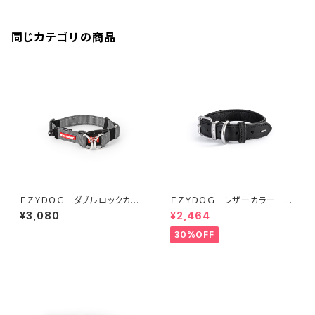
同じカテゴリの商品
ＥＺＹＤＯＧ ダブルロックカラ
ＥＺＹＤＯＧ レザーカラー S
ー S (全7色)
(全2色)
¥3,080
¥2,464
30%OFF