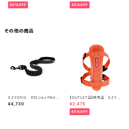
50%OFF
30%OFF
その他の商品
ＥＺＹＤＯＧ ゼロショック６４ｃ
【OUTLET品】終売品 ＥＺＹＤ
ｍ（全7色）
ＯＧ ハーネス XXS (全2色)
¥4,730
¥2,475
50%OFF