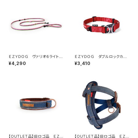
ＥＺＹＤＯＧ ヴァリオ６ライト
ＥＺＹＤＯＧ ダブルロックカラ
(全6色)
ー M (全5色)
¥4,290
¥3,410
【OUTLET品】旧ロゴ品 ＥＺＹ
【OUTLET品】旧ロゴ品 ＥＺＹ