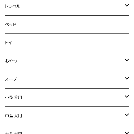
その他
その他
メッシュフィットハーネス
トラベル
デニム＆コーデュロイ
ドライブハーネス
ベッド
その他
カーシートアタッチメント
トイ
クリック
おやつ
ドライブシートカバー
犬用
スープ
ドライブボックス
猫用
犬用
小型犬用
猫用
リード
中型犬用
首輪
リード
大型犬用