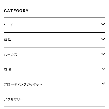
CATEGORY
リード
エッセンシャル
首輪
ゼロショック
エッセンシャル
ハーネス
ロードランナー
ネオカラー
エッセンシャル
衣服
ヴァリオ
ダブルロックカラー
ハーネス
ラッシュガード
フローティングジャケット
デニム＆コーデュロイ
デニム＆コーデュロイ
クイックハーネス
DFDブースト
アクセサリー