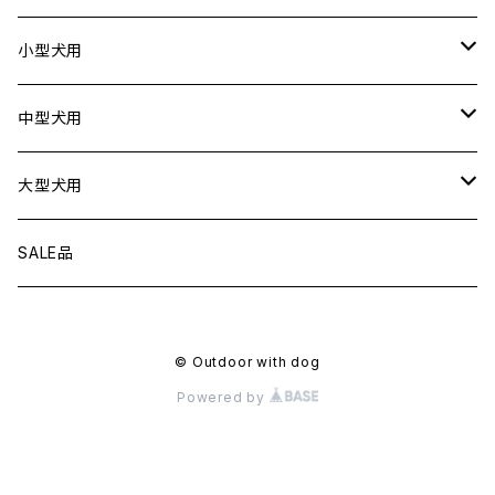
ドライブボックス
猫用
犬用
小型犬用
猫用
リード
中型犬用
首輪
リード
大型犬用
ハーネス
首輪
リード
SALE品
衣服
ハーネス
首輪
© Outdoor with dog
フローティングジャケット
衣服
ハーネス
Powered by
アクセサリー
フローティングジャケット
衣服