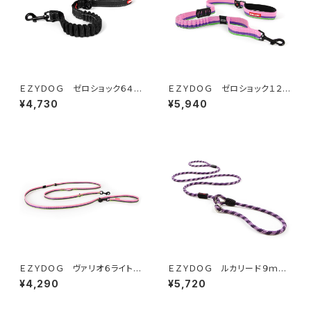
ＥＺＹＤＯＧ ゼロショック６４ｃ
ＥＺＹＤＯＧ ゼロショック１２０
ｍ（全7色）
ｃｍ（全7色）
¥4,730
¥5,940
ＥＺＹＤＯＧ ヴァリオ６ライト
ＥＺＹＤＯＧ ルカリード９ｍｍ
(全6色)
（全4色）
¥4,290
¥5,720