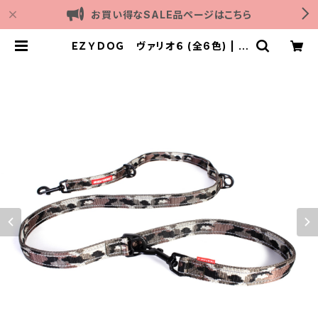
お買い得なSALE品ページはこちら
ＥＺＹＤＯＧ ヴァリオ６ (全6色) | O
utdoor with dog