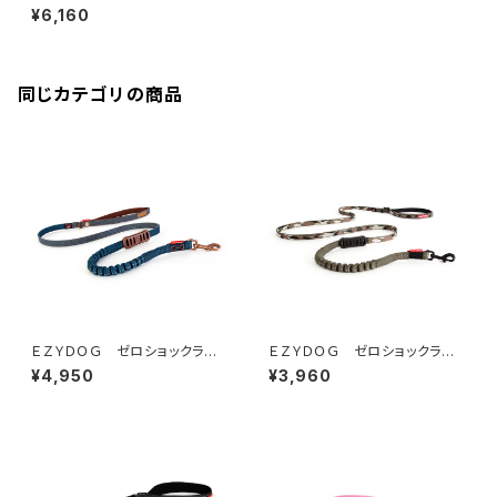
色)
¥6,160
同じカテゴリの商品
ＥＺＹＤＯＧ ゼロショックライト
ＥＺＹＤＯＧ ゼロショックライト
１２０ｃｍ（デニム＆コーデュロ
１２０ｃｍ（全7色）
¥4,950
¥3,960
イ）