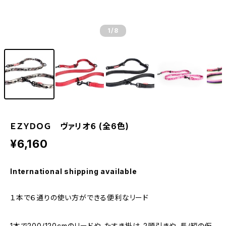
1
/8
ＥＺＹＤＯＧ ヴァリオ６ (全6色)
¥6,160
International shipping available
１本で６通りの使い方ができる便利なリード
1本で200/120cmのリードや、たすき掛け、2頭引きや、長/短の仮