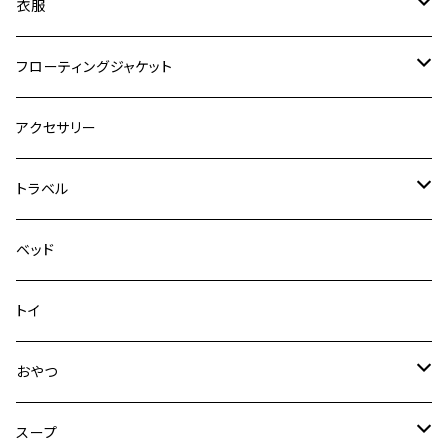
ロードランナー
ネオカラー
エッセンシャル
衣服
ヴァリオ
ダブルロックカラー
ハーネス
ラッシュガード
フローティングジャケット
デニム＆コーデュロイ
デニム＆コーデュロイ
クイックハーネス
DFDブースト
アクセサリー
その他
その他
メッシュフィットハーネス
トラベル
デニム＆コーデュロイ
ドライブハーネス
ベッド
その他
カーシートアタッチメント
トイ
クリック
おやつ
ドライブシートカバー
犬用
スープ