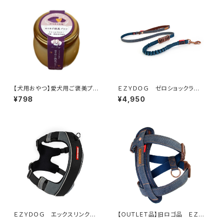
【犬用おやつ】愛犬用ご褒美プリ
ＥＺＹＤＯＧ ゼロショックライト
ン さつまいも味 70g
１２０ｃｍ（デニム＆コーデュロ
¥798
¥4,950
イ）
ＥＺＹＤＯＧ エックスリンクハ
【OUTLET品】旧ロゴ品 ＥＺＹ