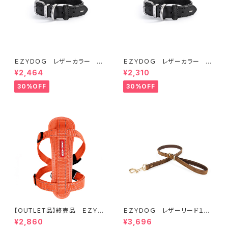
ＥＺＹＤＯＧ レザーカラー S
ＥＺＹＤＯＧ レザーカラー X
(全2色)
XS (全2色)
¥2,464
¥2,310
30%OFF
30%OFF
【OUTLET品】終売品 ＥＺＹＤ
ＥＺＹＤＯＧ レザーリード１０６
ＯＧ ハーネス XL オレンジ
ｃｍ（全2色）
¥2,860
¥3,696