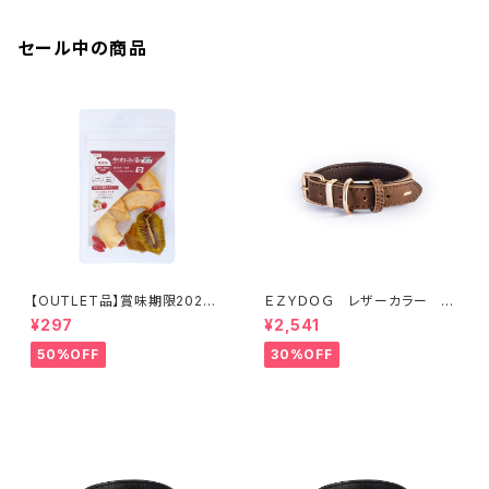
セール中の商品
【OUTLET品】賞味期限2026
ＥＺＹＤＯＧ レザーカラー M
年10月22日【犬用おやつ】やわ
(全2色)
¥297
¥2,541
ふる クコの実エキスをスプレ
ーしたリンゴ＆キウイスライスカ
50%OFF
30%OFF
ット 10g