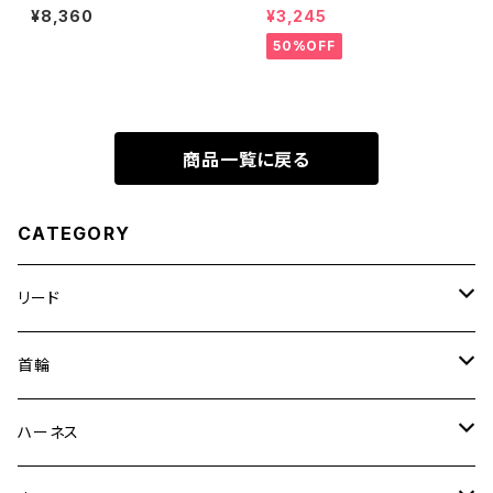
ーネス S (全2色)
ＤＯＧ ハーネスＬ デニム
¥8,360
¥3,245
50%OFF
商品一覧に戻る
CATEGORY
リード
エッセンシャル
首輪
ゼロショック
エッセンシャル
ハーネス