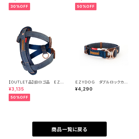
30%OFF
50%OFF
【OUTLET品】旧ロゴ品 ＥＺＹ
ＥＺＹＤＯＧ ダブルロックカラ
ＤＯＧ ハーネスＳ デニム
ーＬ（デニム＆コーデュロイ）
¥3,135
¥4,290
50%OFF
商品一覧に戻る