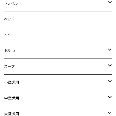
その他
その他
メッシュフィットハーネス
トラベル
デニム＆コーデュロイ
ドライブハーネス
ベッド
その他
カーシートアタッチメント
トイ
クリック
おやつ
ドライブシートカバー
犬用
スープ
ドライブボックス
猫用
犬用
小型犬用
猫用
リード
中型犬用
首輪
リード
大型犬用