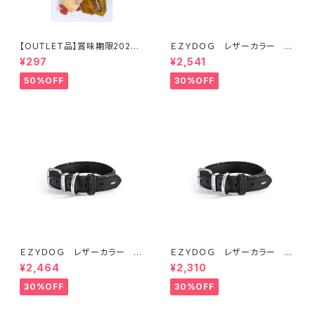
【OUTLET品】賞味期限2026
ＥＺＹＤＯＧ レザーカラー M
年10月22日【犬用おやつ】やわ
(全2色)
¥297
¥2,541
ふる クコの実エキスをスプレ
ーしたリンゴ＆キウイスライスカ
50%OFF
30%OFF
ット 10g
ＥＺＹＤＯＧ レザーカラー S
ＥＺＹＤＯＧ レザーカラー X
(全2色)
XS (全2色)
¥2,464
¥2,310
30%OFF
30%OFF