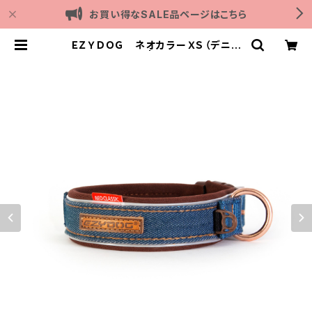
お買い得なSALE品ページはこちら
ＥＺＹＤＯＧ ネオカラーＸＳ（デニム
＆コーデュロイ） | Outdoor with d
og