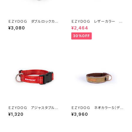
ＥＺＹＤＯＧ ダブルロックカラ
ＥＺＹＤＯＧ レザーカラー S
ー S (全7色)
(全2色)
¥3,080
¥2,464
30%OFF
ＥＺＹＤＯＧ アジャスタブルカ
ＥＺＹＤＯＧ ネオカラーＳ（デニ
ラー S (全3色)
ム＆コーデュロイ）
¥1,320
¥3,960