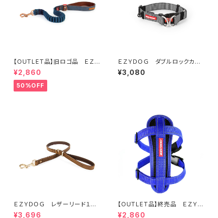
【OUTLET品】旧ロゴ品 ＥＺＹ
ＥＺＹＤＯＧ ダブルロックカラ
ＤＯＧ ゼロショック ６４ｃ
ー S (全7色)
¥2,860
¥3,080
ｍ デニム
50%OFF
ＥＺＹＤＯＧ レザーリード１０６
【OUTLET品】終売品 ＥＺＹＤ
ｃｍ（全2色）
ＯＧ ハーネス XL ブルー
¥3,696
¥2,860