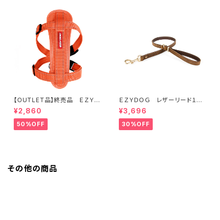
【OUTLET品】終売品 ＥＺＹＤ
ＥＺＹＤＯＧ レザーリード１０６
ＯＧ ハーネス XL オレンジ
ｃｍ（全2色）
¥2,860
¥3,696
50%OFF
30%OFF
その他の商品