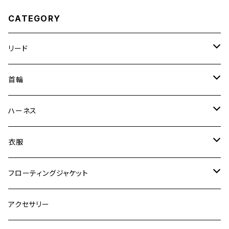
CATEGORY
リード
エッセンシャル
首輪
ゼロショック
エッセンシャル
ハーネス
ロードランナー
ネオカラー
エッセンシャル
衣服
ヴァリオ
ダブルロックカラー
ハーネス
ラッシュガード
フローティングジャケット
デニム＆コーデュロイ
デニム＆コーデュロイ
クイックハーネス
DFDブースト
アクセサリー