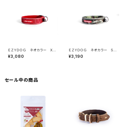
ＥＺＹＤＯＧ ネオカラー XS
ＥＺＹＤＯＧ ネオカラー S
(全6色)
(全7色)
¥3,080
¥3,190
セール中の商品