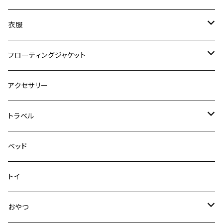
ロードランナー
ネオカラー
エッセンシャル
衣服
ヴァリオ
ダブルロックカラー
ハーネス
ラッシュガード
フローティングジャケット
デニム＆コーデュロイ
デニム＆コーデュロイ
クイックハーネス
DFDブースト
アクセサリー
その他
その他
メッシュフィットハーネス
トラベル
デニム＆コーデュロイ
ドライブハーネス
ベッド
その他
カーシートアタッチメント
トイ
クリック
おやつ