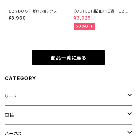
ＥＺＹＤＯＧ ゼロショックライト
【OUTLET品】旧ロゴ品 ＥＺＹ
１２０ｃｍ（全7色）
ＤＯＧ ヴァリオ４ デニム
¥3,960
¥3,025
50%OFF
商品一覧に戻る
CATEGORY
リード
エッセンシャル
首輪
ゼロショック
エッセンシャル
ハーネス