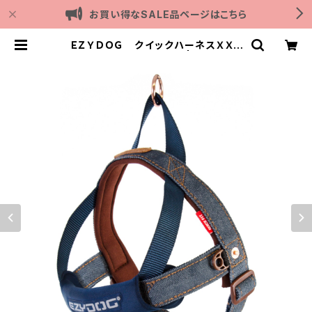
お買い得なSALE品ページはこちら
ＥＺＹＤＯＧ クイックハーネスＸＸＳ
（デニム＆コーデュロイ） | Outdoor
with dog