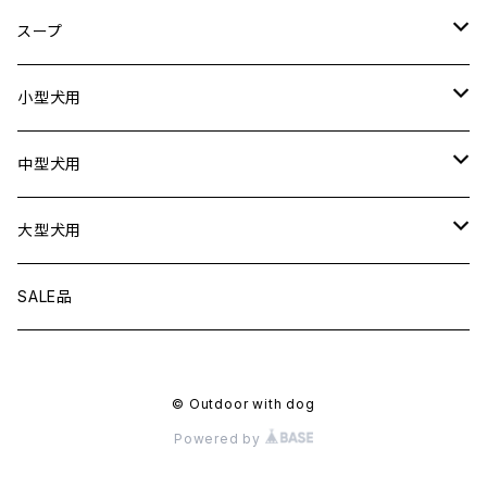
ドライブシートカバー
犬用
スープ
ドライブボックス
猫用
犬用
小型犬用
猫用
リード
中型犬用
首輪
リード
大型犬用
ハーネス
首輪
リード
SALE品
衣服
ハーネス
首輪
© Outdoor with dog
フローティングジャケット
衣服
ハーネス
Powered by