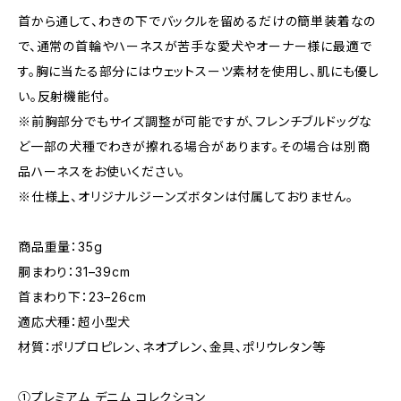
首から通して、わきの下でバックルを留めるだけの簡単装着なの
で、通常の首輪やハーネスが苦手な愛犬やオーナー様に最適で
す。胸に当たる部分にはウェットスーツ素材を使用し、肌にも優し
い。反射機能付。
※前胸部分でもサイズ調整が可能ですが、フレンチブルドッグな
ど一部の犬種でわきが擦れる場合があります。その場合は別商
品ハーネスをお使いください。
※仕様上、オリジナルジーンズボタンは付属しておりません。
商品重量：35g
胴まわり：31–39cm
首まわり下：23–26cm
適応犬種：超小型犬
材質：ポリプロピレン、ネオプレン、金具、ポリウレタン等
①プレミアム デニム コレクション