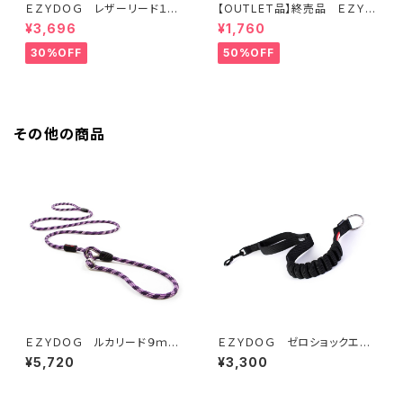
ＥＺＹＤＯＧ レザーリード１０６
【OUTLET品】終売品 ＥＺＹＤ
ｃｍ（全2色）
ＯＧ ネオカラー L ブルー
¥3,696
¥1,760
30%OFF
50%OFF
その他の商品
ＥＺＹＤＯＧ ルカリード９ｍｍ
ＥＺＹＤＯＧ ゼロショックエク
（全4色）
ステンション (全2色)
¥5,720
¥3,300