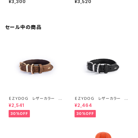
¥3,300
¥3,520
セール中の商品
ＥＺＹＤＯＧ レザーカラー M
ＥＺＹＤＯＧ レザーカラー S
(全2色)
(全2色)
¥2,541
¥2,464
30%OFF
30%OFF