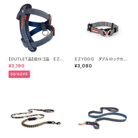
【OUTLET品】旧ロゴ品 ＥＺＹ
ＥＺＹＤＯＧ ダブルロックカラ
ＤＯＧ ハーネスＭ デニム
ー S (全7色)
¥3,190
¥3,080
50%OFF