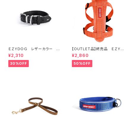
ＥＺＹＤＯＧ レザーカラー X
【OUTLET品】終売品 ＥＺＹＤ
XS (全2色)
ＯＧ ハーネス XL オレンジ
¥2,310
¥2,860
30%OFF
50%OFF