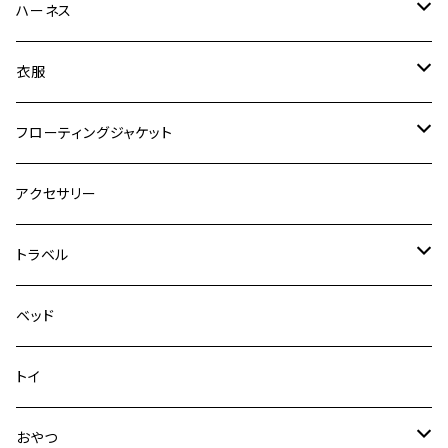
ゼロショック
エッセンシャル
ハーネス
ロードランナー
ネオカラー
エッセンシャル
衣服
ヴァリオ
ダブルロックカラー
ハーネス
ラッシュガード
フローティングジャケット
デニム＆コーデュロイ
デニム＆コーデュロイ
クイックハーネス
DFDブースト
アクセサリー
その他
その他
メッシュフィットハーネス
トラベル
デニム＆コーデュロイ
ドライブハーネス
ベッド
その他
カーシートアタッチメント
トイ
クリック
おやつ