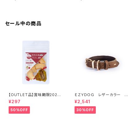
セール中の商品
【OUTLET品】賞味期限2026
ＥＺＹＤＯＧ レザーカラー M
年10月22日【犬用おやつ】やわ
(全2色)
¥297
¥2,541
ふる クコの実エキスをスプレ
ーしたリンゴ＆キウイスライスカ
50%OFF
30%OFF
ット 10g