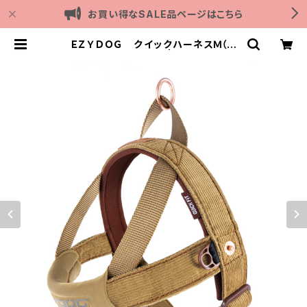
お買い得なSALE品ページはこちら
ＥＺＹＤＯＧ クイックハーネスＭ（デ
ニム＆コーデュロイ） | Outdoor wi
th dog