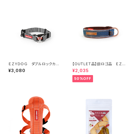
ＥＺＹＤＯＧ ダブルロックカラ
【OUTLET品】旧ロゴ品 ＥＺＹ
ー S (全7色)
ＤＯＧ ネオカラーＭ デニム
¥3,080
¥2,035
50%OFF