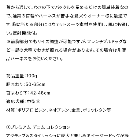
首から通して、わきの下でバックルを留めるだけの簡単装着なの
で、通常の首輪やハーネスが苦手な愛犬やオーナー様に最適で
す。胸に当たる部分にはウェットスーツ素材を使用し、肌にも優し
い。反射機能付。
※前胸部分でもサイズ調整が可能ですが、フレンチブルドッグな
ど一部の犬種でわきが擦れる場合があります。その場合は別商
品ハーネスをお使いください。
商品重量：100g
胴まわり：50-65cm
首まわり下：42-48cm
適応犬種：中型犬
材質：ポリプロピレン、ネオプレン、金具、ポリウレタン等
①プレミアム デニム コレクション
アクティブ＆スタイリッシュに愛犬と楽しめるイージードッグが提