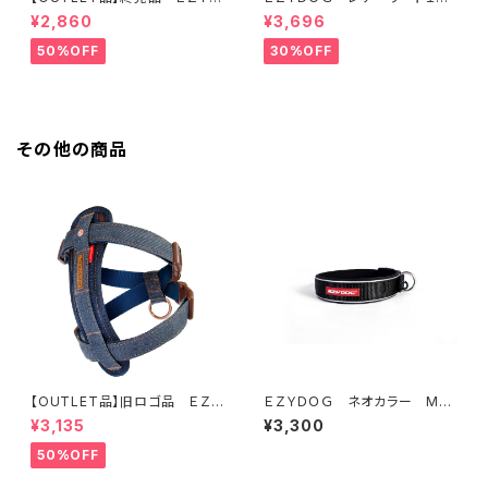
ＯＧ ハーネス XL オレンジ
ｃｍ（全2色）
¥2,860
¥3,696
50%OFF
30%OFF
その他の商品
【OUTLET品】旧ロゴ品 ＥＺＹ
ＥＺＹＤＯＧ ネオカラー M
ＤＯＧ ハーネスＳ デニム
(全7色)
¥3,135
¥3,300
50%OFF