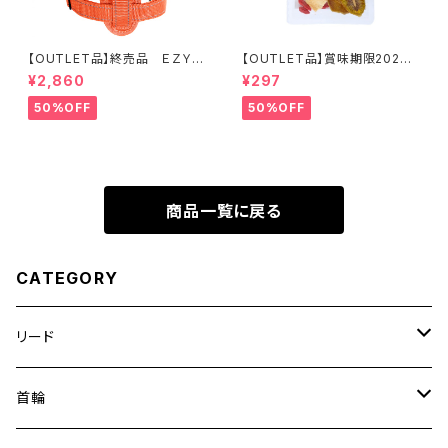
【OUTLET品】終売品 ＥＺＹＤ
【OUTLET品】賞味期限2026
ＯＧ ハーネス XL オレンジ
年10月22日【犬用おやつ】やわ
¥2,860
¥297
ふる クコの実エキスをスプレ
ーしたリンゴ＆キウイスライスカ
50%OFF
50%OFF
ット 10g
商品一覧に戻る
CATEGORY
リード
エッセンシャル
首輪