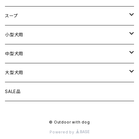
ドライブシートカバー
犬用
スープ
ドライブボックス
猫用
犬用
小型犬用
猫用
リード
中型犬用
首輪
リード
大型犬用
ハーネス
首輪
リード
SALE品
衣服
ハーネス
首輪
© Outdoor with dog
フローティングジャケット
衣服
ハーネス
Powered by