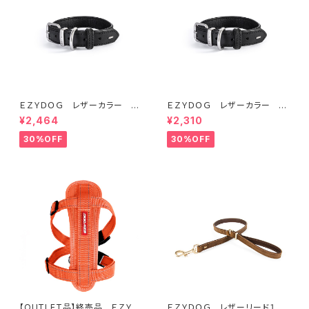
ＥＺＹＤＯＧ レザーカラー S
ＥＺＹＤＯＧ レザーカラー X
(全2色)
XS (全2色)
¥2,464
¥2,310
30%OFF
30%OFF
【OUTLET品】終売品 ＥＺＹＤ
ＥＺＹＤＯＧ レザーリード１０６