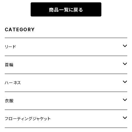
商品一覧に戻る
CATEGORY
リード
エッセンシャル
首輪
ゼロショック
エッセンシャル
ハーネス
ロードランナー
ネオカラー
エッセンシャル
衣服
ヴァリオ
ダブルロックカラー
ハーネス
ラッシュガード
フローティングジャケット