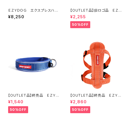
ＥＺＹＤＯＧ エクスプレスハー
【OUTLET品】旧ロゴ品 ＥＺＹ
ネス XL (全4色)
ＤＯＧ ヴァリオ４ライト デニ
¥8,250
¥2,255
ム
50%OFF
【OUTLET品】終売品 ＥＺＹＤ
【OUTLET品】終売品 ＥＺＹＤ
ＯＧ ネオカラー XS ブルー
ＯＧ ハーネス XL オレンジ
¥1,540
¥2,860
50%OFF
50%OFF