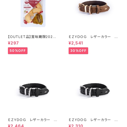
【OUTLET品】賞味期限2026
ＥＺＹＤＯＧ レザーカラー M
年10月22日【犬用おやつ】やわ
(全2色)
¥297
¥2,541
ふる クコの実エキスをスプレ
ーしたリンゴ＆キウイスライスカ
50%OFF
30%OFF
ット 10g
ＥＺＹＤＯＧ レザーカラー S
ＥＺＹＤＯＧ レザーカラー X
(全2色)
XS (全2色)
¥2,464
¥2,310