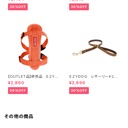
30%OFF
30%OFF
【OUTLET品】終売品 ＥＺＹＤ
ＥＺＹＤＯＧ レザーリード１０６
ＯＧ ハーネス XL オレンジ
ｃｍ（全2色）
¥2,860
¥3,696
50%OFF
30%OFF
その他の商品