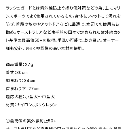
ラッシュガードとは紫外線防止や擦り傷対策などの為、主にマリ
ンスポーツでよく使用されているもの。身体にフィットして汚れを
防ぎ、普段の散歩やアウトドアなどに最適で、水辺での使用もお
勧め。オーストラリアなど南半球の国々で定められた紫外線カッ
ト基準の最高値50+を取得。手洗い可能で、乾き易い。オーナー
様も安心、明るく視認性の高い素材を使用。
商品重量：27g
着丈：30cm
胴まわり：34cm
首まわり下：27cm
適応犬種：小型犬～中型犬
材質：ナイロン、ポリウレタン
①最高値の紫外線防止50+
オーストラリアなど南半球の国々で定められた紫外線カット基準