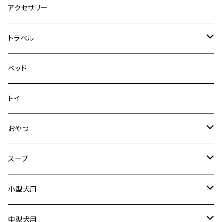
デニム＆コーデュロイ
デニム＆コーデュロイ
クイックハーネス
DFDブースト
アクセサリー
その他
その他
メッシュフィットハーネス
トラベル
デニム＆コーデュロイ
ドライブハーネス
ベッド
その他
カーシートアタッチメント
トイ
クリック
おやつ
ドライブシートカバー
犬用
スープ
ドライブボックス
猫用
犬用
小型犬用
猫用
リード
中型犬用