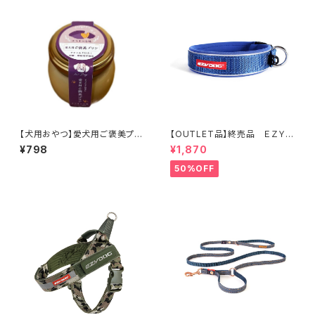
【犬用おやつ】愛犬用ご褒美プリ
【OUTLET品】終売品 ＥＺＹＤ
ン さつまいも味 70g
ＯＧ ネオカラー XL ブルー
¥798
¥1,870
50%OFF