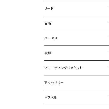
リード
エッセンシャル
首輪
ゼロショック
エッセンシャル
ハーネス
ロードランナー
ネオカラー
エッセンシャル
衣服
ヴァリオ
ダブルロックカラー
ハーネス
ラッシュガード
フローティングジャケット
デニム＆コーデュロイ
デニム＆コーデュロイ
クイックハーネス
DFDブースト
アクセサリー
その他
その他
メッシュフィットハーネス
トラベル