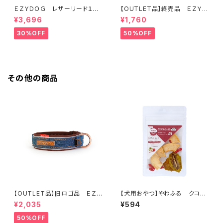
ＥＺＹＤＯＧ レザーリード１０６
【OUTLET品】終売品 ＥＺＹＤ
ｃｍ（全2色）
ＯＧ ネオカラー L ブルー
¥3,696
¥1,760
30%OFF
50%OFF
その他の商品
【OUTLET品】旧ロゴ品 ＥＺＹ
【犬用おやつ】やわふる クコの
ＤＯＧ ネオカラーＭ デニム
実エキスをスプレーしたリンゴ＆
¥2,035
¥594
キウイスライスカット 10g
50%OFF