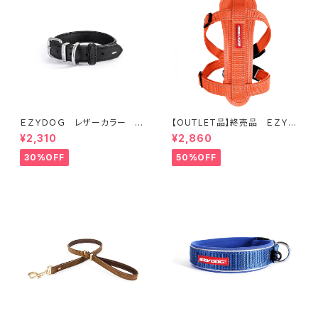
ＥＺＹＤＯＧ レザーカラー X
【OUTLET品】終売品 ＥＺＹＤ
XS (全2色)
ＯＧ ハーネス XL オレンジ
¥2,310
¥2,860
30%OFF
50%OFF