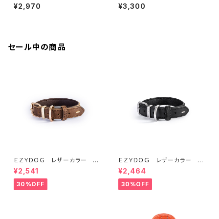
ハーネス XXS(全3色)
ハーネス XS(全3色)
¥2,970
¥3,300
セール中の商品
ＥＺＹＤＯＧ レザーカラー M
ＥＺＹＤＯＧ レザーカラー S
(全2色)
(全2色)
¥2,541
¥2,464
30%OFF
30%OFF