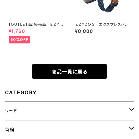
【OUTLET品】終売品 ＥＺＹＤ
ＥＺＹＤＯＧ エクスプレスハー
ＯＧ ネオカラー L ブルー
ネスＬ（デニム＆コーデュロイ）
¥1,760
¥8,800
50%OFF
商品一覧に戻る
CATEGORY
リード
エッセンシャル
首輪