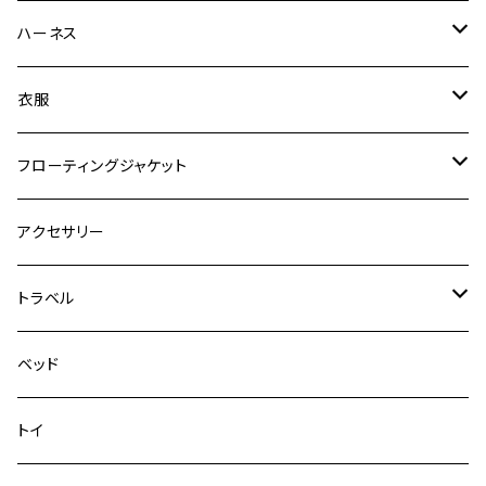
ゼロショック
エッセンシャル
ハーネス
ロードランナー
ネオカラー
エッセンシャル
衣服
ヴァリオ
ダブルロックカラー
ハーネス
ラッシュガード
フローティングジャケット
デニム＆コーデュロイ
デニム＆コーデュロイ
クイックハーネス
DFDブースト
アクセサリー
その他
その他
メッシュフィットハーネス
トラベル
デニム＆コーデュロイ
ドライブハーネス
ベッド
その他
カーシートアタッチメント
トイ