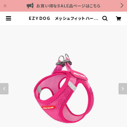
お買い得なSALE品ページはこちら
ＥＺＹＤＯＧ メッシュフィットハーネ
ス M (全4色) | Outdoor with d
og