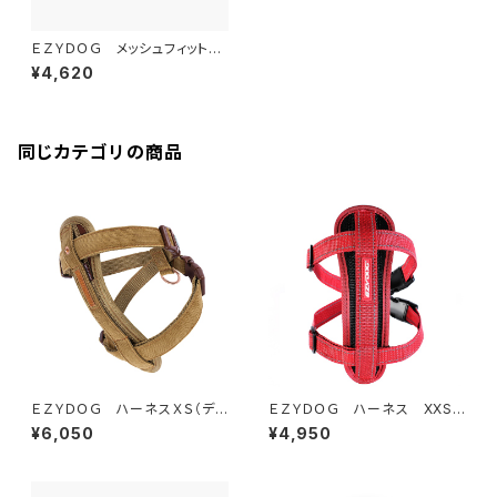
ＥＺＹＤＯＧ メッシュフィットハ
ーネス L (全4色)
¥4,620
同じカテゴリの商品
ＥＺＹＤＯＧ ハーネスＸＳ（デニ
ＥＺＹＤＯＧ ハーネス XXS
ム＆コーデュロイ）
(全6色)
¥6,050
¥4,950