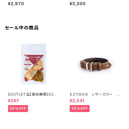
ハーネス XXS(全3色)
ハーネス XS(全3色)
¥2,970
¥3,300
セール中の商品
【OUTLET品】賞味期限2026
ＥＺＹＤＯＧ レザーカラー M
年10月22日【犬用おやつ】やわ
(全2色)
¥297
¥2,541
ふる クコの実エキスをスプレ
ーしたリンゴ＆キウイスライスカ
50%OFF
30%OFF
ット 10g