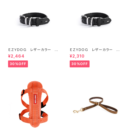
ＥＺＹＤＯＧ レザーカラー S
ＥＺＹＤＯＧ レザーカラー X
(全2色)
XS (全2色)
¥2,464
¥2,310
30%OFF
30%OFF