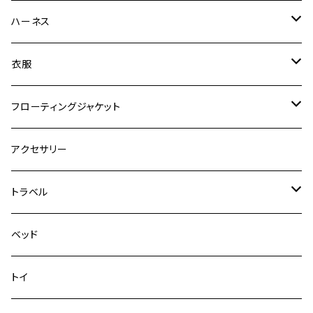
ゼロショック
エッセンシャル
ハーネス
ロードランナー
ネオカラー
エッセンシャル
衣服
ヴァリオ
ダブルロックカラー
ハーネス
ラッシュガード
フローティングジャケット
デニム＆コーデュロイ
デニム＆コーデュロイ
クイックハーネス
DFDブースト
アクセサリー
その他
その他
メッシュフィットハーネス
トラベル
デニム＆コーデュロイ
ドライブハーネス
ベッド
その他
カーシートアタッチメント
トイ