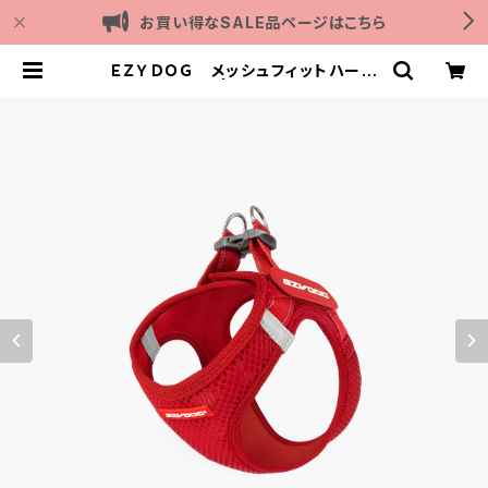
お買い得なSALE品ページはこちら
ＥＺＹＤＯＧ メッシュフィットハーネ
ス L (全4色) | Outdoor with do
g