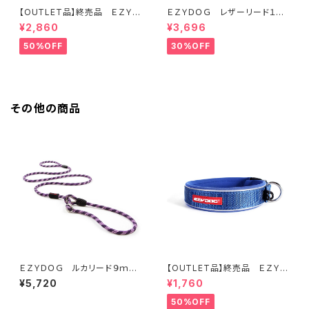
【OUTLET品】終売品 ＥＺＹＤ
ＥＺＹＤＯＧ レザーリード１０６
ＯＧ ハーネス XL オレンジ
ｃｍ（全2色）
¥2,860
¥3,696
50%OFF
30%OFF
その他の商品
ＥＺＹＤＯＧ ルカリード９ｍｍ
【OUTLET品】終売品 ＥＺＹＤ
（全4色）
ＯＧ ネオカラー L ブルー
¥5,720
¥1,760
50%OFF