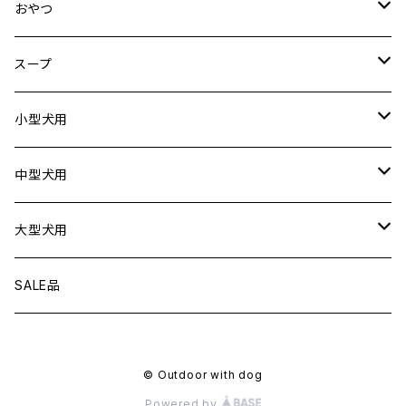
クリック
おやつ
ドライブシートカバー
犬用
スープ
ドライブボックス
猫用
犬用
小型犬用
猫用
リード
中型犬用
首輪
リード
大型犬用
ハーネス
首輪
リード
SALE品
衣服
ハーネス
首輪
© Outdoor with dog
フローティングジャケット
衣服
ハーネス
Powered by