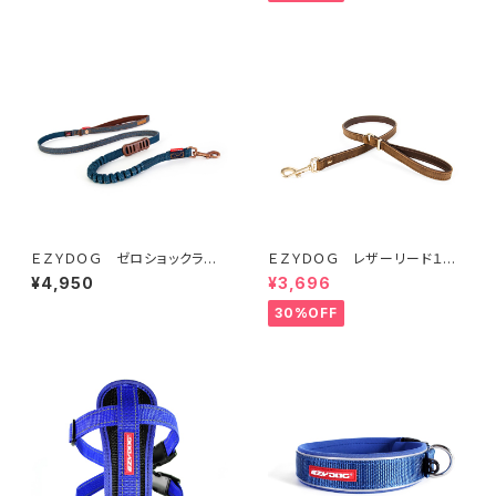
ＥＺＹＤＯＧ ゼロショックライト
ＥＺＹＤＯＧ レザーリード１０６
１２０ｃｍ（デニム＆コーデュロ
ｃｍ（全2色）
¥4,950
¥3,696
イ）
30%OFF