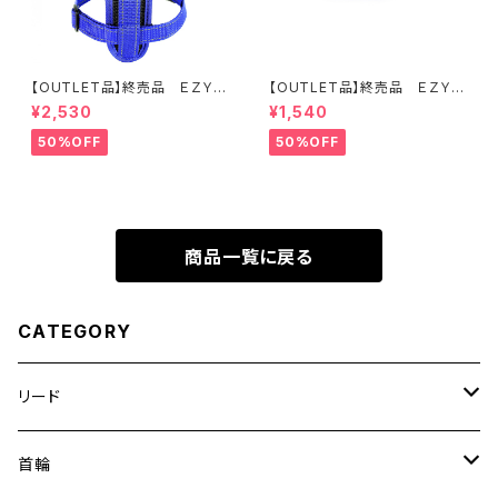
【OUTLET品】終売品 ＥＺＹＤ
【OUTLET品】終売品 ＥＺＹＤ
ＯＧ ハーネス XS ブルー
ＯＧ ネオカラー XS ブルー
¥2,530
¥1,540
50%OFF
50%OFF
商品一覧に戻る
CATEGORY
リード
エッセンシャル
首輪