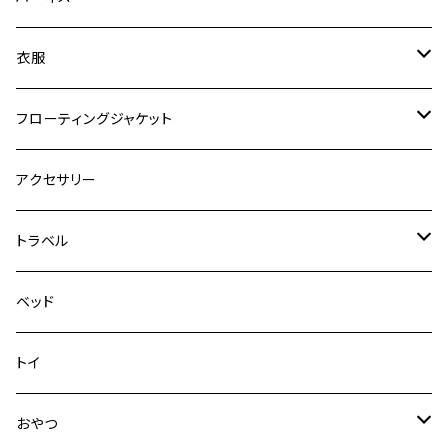
ロードランナー
ネオカラー
エッセンシャル
衣服
ヴァリオ
ダブルロックカラー
ハーネス
ラッシュガード
フローティングジャケット
デニム＆コーデュロイ
デニム＆コーデュロイ
クイックハーネス
DFDブースト
アクセサリー
その他
その他
メッシュフィットハーネス
トラベル
デニム＆コーデュロイ
ドライブハーネス
ベッド
その他
カーシートアタッチメント
トイ
クリック
おやつ