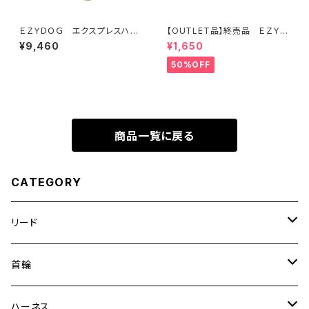
ＥＺＹＤＯＧ エクスプレスハー
【OUTLET品】終売品 ＥＺＹＤ
ネスＸＬ（デニム＆コーデュロイ）
ＯＧ ヴァリオ４ライト オレンジ
¥9,460
¥1,650
50%OFF
商品一覧に戻る
CATEGORY
リード
エッセンシャル
首輪
ゼロショック
エッセンシャル
ハーネス