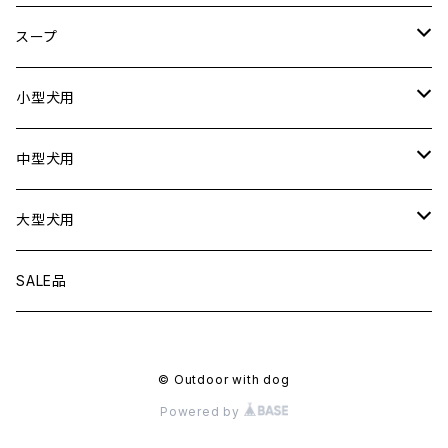
ドライブシートカバー
犬用
スープ
ドライブボックス
猫用
犬用
小型犬用
猫用
リード
中型犬用
首輪
リード
大型犬用
ハーネス
首輪
リード
SALE品
衣服
ハーネス
首輪
© Outdoor with dog
フローティングジャケット
衣服
ハーネス
Powered by