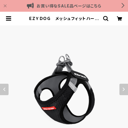
お買い得なSALE品ページはこちら
ＥＺＹＤＯＧ メッシュフィットハーネ
ス XL (全4色) | Outdoor with d
og