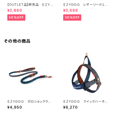
【OUTLET品】終売品 ＥＺＹＤ
ＥＺＹＤＯＧ レザーリード１０６
ＯＧ ハーネス XL オレンジ
ｃｍ（全2色）
¥2,860
¥3,696
50%OFF
30%OFF
その他の商品
ＥＺＹＤＯＧ ゼロショックライト
ＥＺＹＤＯＧ クイックハーネス
１２０ｃｍ（デニム＆コーデュロ
Ｓ（デニム＆コーデュロイ）
¥4,950
¥6,270
イ）