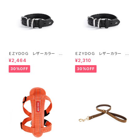
ＥＺＹＤＯＧ レザーカラー S
ＥＺＹＤＯＧ レザーカラー X
(全2色)
XS (全2色)
¥2,464
¥2,310
30%OFF
30%OFF