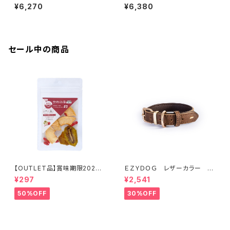
ム＆コーデュロイ）
ム＆コーデュロイ）
¥6,270
¥6,380
セール中の商品
【OUTLET品】賞味期限2026
ＥＺＹＤＯＧ レザーカラー M
年10月22日【犬用おやつ】やわ
(全2色)
¥297
¥2,541
ふる クコの実エキスをスプレ
ーしたリンゴ＆キウイスライスカ
50%OFF
30%OFF
ット 10g