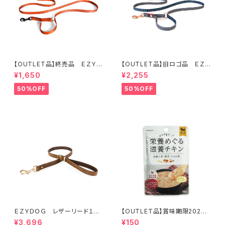
【OUTLET品】終売品 ＥＺＹＤ
【OUTLET品】旧ロゴ品 ＥＺＹ
ＯＧ ヴァリオ４ライト オレンジ
ＤＯＧ ヴァリオ４ライト デニ
¥1,650
¥2,255
ム
50%OFF
50%OFF
ＥＺＹＤＯＧ レザーリード１０６
【OUTLET品】賞味期限2026
ｃｍ（全2色）
年10月31日【犬用スープ】カラダ
¥3,696
¥150