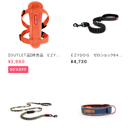
【OUTLET品】終売品 ＥＺＹＤ
ＥＺＹＤＯＧ ゼロショック６４ｃ
ＯＧ ハーネス XL オレンジ
ｍ（全7色）
¥2,860
¥4,730
50%OFF