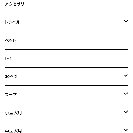
デニム＆コーデュロイ
デニム＆コーデュロイ
クイックハーネス
DFDブースト
アクセサリー
その他
その他
メッシュフィットハーネス
トラベル
デニム＆コーデュロイ
ドライブハーネス
ベッド
その他
カーシートアタッチメント
トイ
クリック
おやつ
ドライブシートカバー
犬用
スープ
ドライブボックス
猫用
犬用
小型犬用
猫用
リード
中型犬用