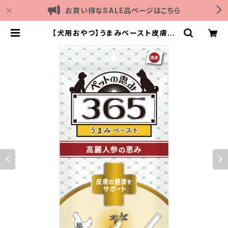
お買い得なSALE品ページはこちら
【犬用おやつ】うまみペースト皮膚の
健康をサポート 10gx4本入り | Out
door with dog