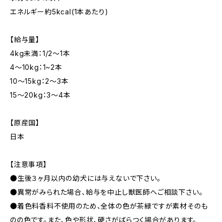
エネルギー約5kcal(1本あたり)
【給与量】
4kg未満：1/2〜1本
4〜10kg：1~2本
10〜15kg：2〜3本
15〜20kg：3〜4本
【原産国】
日本
【注意事項】
●生後３ヶ月以内の幼犬には与えないで下さい。
●異常がみられた場合、給与を中止し獣医師へご相談下さい。
●着色料香料不使用のため、全体の色が茶緑ですが素材そのも
のの色です。また、色や形状、硬さがばらつく場合があります。