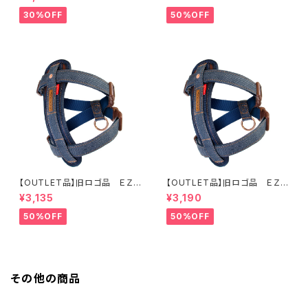
のスープ 栄養めぐる滋養チキ
ン 50g
30%OFF
50%OFF
【OUTLET品】旧ロゴ品 ＥＺＹ
【OUTLET品】旧ロゴ品 ＥＺＹ
ＤＯＧ ハーネスＳ デニム
ＤＯＧ ハーネスＭ デニム
¥3,135
¥3,190
50%OFF
50%OFF
その他の商品