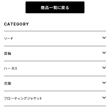
商品一覧に戻る
CATEGORY
リード
エッセンシャル
首輪
ゼロショック
エッセンシャル
ハーネス
ロードランナー
ネオカラー
エッセンシャル
衣服
ヴァリオ
ダブルロックカラー
ハーネス
ラッシュガード
フローティングジャケット