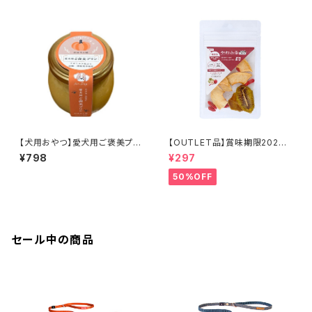
【犬用おやつ】愛犬用ご褒美プリ
【OUTLET品】賞味期限2026
ン かぼちゃ味 70g
年10月22日【犬用おやつ】やわ
¥798
¥297
ふる クコの実エキスをスプレ
ーしたリンゴ＆キウイスライスカ
50%OFF
ット 10g
セール中の商品