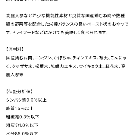
高麗人参など希少な機能性素材と良質な国産鶏むね肉や数種
類の野菜等を配合した栄養バランスの良いペースト状のおやつで
す。ドライフードなどにかけても美味しく食べられます。
【原材料】
国産鶏むね肉、ニンジン、かぼちゃ、チキンエキス、寒天、こんにゃ
く、クマザサ末、松葉末、牡蠣肉エキス、ウイキョウ末、紅花末、高
麗人参末
【保証分析値】
タンパク質9.0％以上
脂質1.5％以上
粗繊維0.3％以下
粗灰分1.0％以下
水分86.0％以下