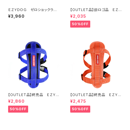
ＥＺＹＤＯＧ ゼロショックライト
【OUTLET品】旧ロゴ品 ＥＺＹ
１２０ｃｍ（全7色）
ＤＯＧ ネオカラーＭ デニム
¥3,960
¥2,035
50%OFF
【OUTLET品】終売品 ＥＺＹＤ
【OUTLET品】終売品 ＥＺＹＤ
ＯＧ ハーネス XL ブルー
ＯＧ ハーネス XXS (全2色)
¥2,860
¥2,475
50%OFF
50%OFF