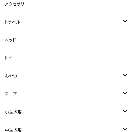
デニム＆コーデュロイ
デニム＆コーデュロイ
クイックハーネス
DFDブースト
アクセサリー
その他
その他
メッシュフィットハーネス
トラベル
デニム＆コーデュロイ
ドライブハーネス
ベッド
その他
カーシートアタッチメント
トイ
クリック
おやつ
ドライブシートカバー
犬用
スープ
ドライブボックス
猫用
犬用
小型犬用
猫用
リード
中型犬用