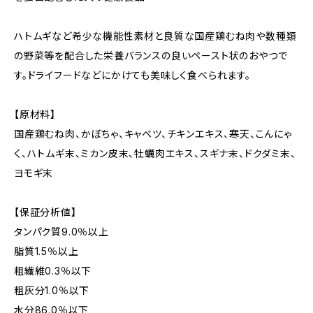
ハトムギなど希少な機能性素材と良質な国産鶏むね肉や数種類
の野菜等を配合した栄養バランスの良いペースト状のおやつで
す。ドライフードなどにかけても美味しく食べられます。
【原材料】
国産鶏むね肉、かぼちゃ、キャベツ、チキンエキス、寒天、こんにゃ
く、ハトムギ末、ミカン皮末、牡蠣肉エキス、スギナ末、ドクダミ末、
ヨモギ末
【保証分析値】
タンパク質9.0％以上
脂質1.5％以上
粗繊維0.3％以下
粗灰分1.0％以下
水分86.0％以下