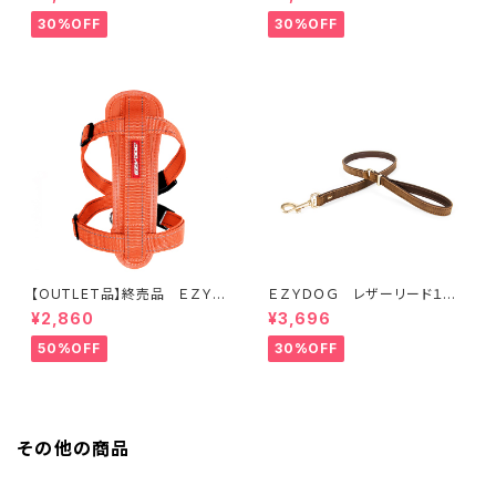
30%OFF
30%OFF
【OUTLET品】終売品 ＥＺＹＤ
ＥＺＹＤＯＧ レザーリード１０６
ＯＧ ハーネス XL オレンジ
ｃｍ（全2色）
¥2,860
¥3,696
50%OFF
30%OFF
その他の商品