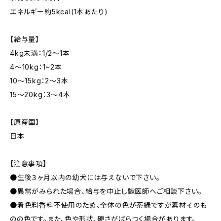
エネルギー約5kcal(1本あたり)
【給与量】
4kg未満：1/2〜1本
4〜10kg：1~2本
10〜15kg：2〜3本
15〜20kg：3〜4本
【原産国】
日本
【注意事項】
●生後３ヶ月以内の幼犬には与えないで下さい。
●異常がみられた場合、給与を中止し獣医師へご相談下さい。
●着色料香料不使用のため、全体の色が茶緑ですが素材そのも
のの色です。また、色や形状、硬さがばらつく場合があります。