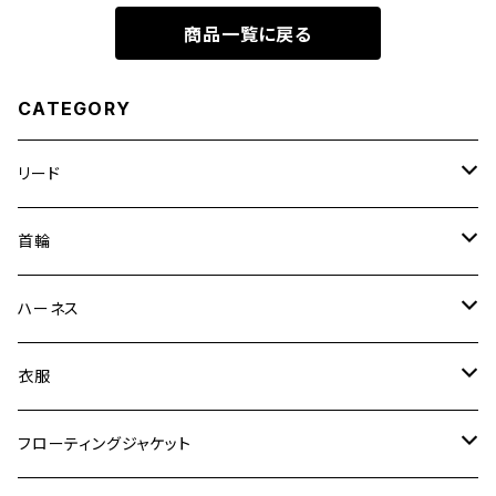
商品一覧に戻る
CATEGORY
リード
エッセンシャル
首輪
ゼロショック
エッセンシャル
ハーネス
ロードランナー
ネオカラー
エッセンシャル
衣服
ヴァリオ
ダブルロックカラー
ハーネス
ラッシュガード
フローティングジャケット