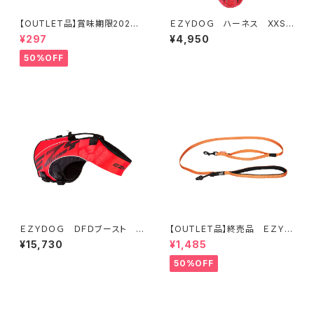
【OUTLET品】賞味期限2026
ＥＺＹＤＯＧ ハーネス XXS
年10月22日【犬用おやつ】やわ
(全6色)
¥297
¥4,950
ふる クコの実エキスをスプレ
ーしたリンゴ＆キウイスライスカ
50%OFF
ット 10g
ＥＺＹＤＯＧ ＤＦＤブースト X
【OUTLET品】終売品 ＥＺＹＤ
L (2色)
ＯＧ ソフトトレーナーライト１２
¥15,730
¥1,485
０ｃｍ オレンジ
50%OFF