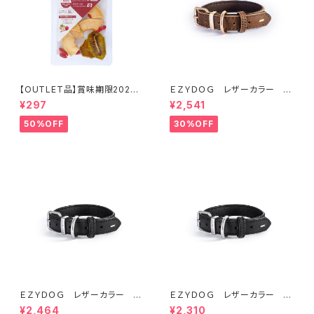
【OUTLET品】賞味期限2026
ＥＺＹＤＯＧ レザーカラー M
年10月22日【犬用おやつ】やわ
(全2色)
¥297
¥2,541
ふる クコの実エキスをスプレ
ーしたリンゴ＆キウイスライスカ
50%OFF
30%OFF
ット 10g
ＥＺＹＤＯＧ レザーカラー S
ＥＺＹＤＯＧ レザーカラー X
(全2色)
XS (全2色)
¥2,464
¥2,310