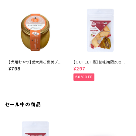
【犬用おやつ】愛犬用ご褒美プリ
【OUTLET品】賞味期限2026
ン かぼちゃ味 70g
年10月22日【犬用おやつ】やわ
¥798
¥297
ふる クコの実エキスをスプレ
ーしたリンゴ＆キウイスライスカ
50%OFF
ット 10g
セール中の商品