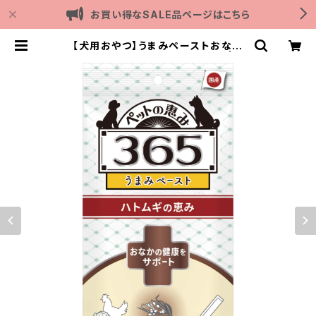
お買い得なSALE品ページはこちら
【犬用おやつ】うまみペーストおなか
の健康をサポート 10gx4本入り | O
utdoor with dog