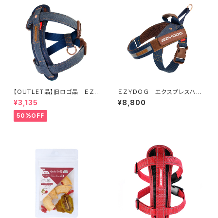
【OUTLET品】旧ロゴ品 ＥＺＹ
ＥＺＹＤＯＧ エクスプレスハー
ＤＯＧ ハーネスＳ デニム
ネスＬ（デニム＆コーデュロイ）
¥3,135
¥8,800
50%OFF