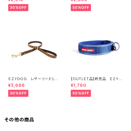
30%OFF
50%OFF
ＥＺＹＤＯＧ レザーリード１０６
【OUTLET品】終売品 ＥＺＹＤ
ｃｍ（全2色）
ＯＧ ネオカラー L ブルー
¥3,696
¥1,760
30%OFF
50%OFF
その他の商品