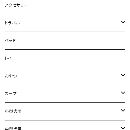
デニム＆コーデュロイ
デニム＆コーデュロイ
クイックハーネス
DFDブースト
アクセサリー
その他
その他
メッシュフィットハーネス
トラベル
デニム＆コーデュロイ
ドライブハーネス
ベッド
その他
カーシートアタッチメント
トイ
クリック
おやつ
ドライブシートカバー
犬用
スープ
ドライブボックス
猫用
犬用
小型犬用
猫用
リード
中型犬用