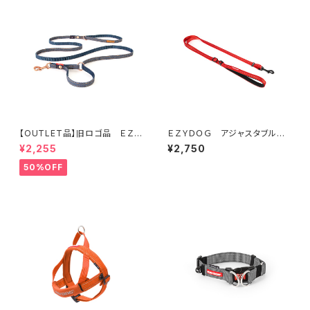
【OUTLET品】旧ロゴ品 ＥＺＹ
ＥＺＹＤＯＧ アジャスタブルリ
ＤＯＧ ヴァリオ４ライト デニ
ード リード幅15㎜(全3色)
¥2,255
¥2,750
ム
50%OFF