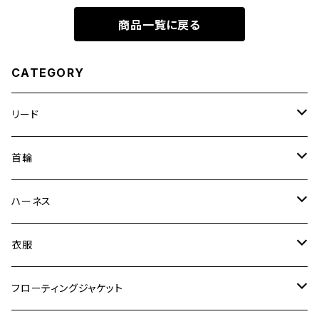
商品一覧に戻る
CATEGORY
リード
エッセンシャル
首輪
ゼロショック
エッセンシャル
ハーネス
ロードランナー
ネオカラー
エッセンシャル
衣服
ヴァリオ
ダブルロックカラー
ハーネス
ラッシュガード
フローティングジャケット