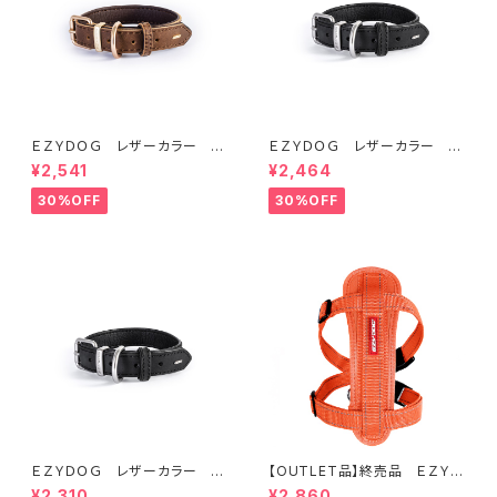
ＥＺＹＤＯＧ レザーカラー M
ＥＺＹＤＯＧ レザーカラー S
(全2色)
(全2色)
¥2,541
¥2,464
30%OFF
30%OFF
ＥＺＹＤＯＧ レザーカラー X
【OUTLET品】終売品 ＥＺＹＤ
XS (全2色)
ＯＧ ハーネス XL オレンジ
¥2,310
¥2,860