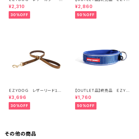
XS (全2色)
ＯＧ ハーネス XL オレンジ
¥2,310
¥2,860
30%OFF
50%OFF
ＥＺＹＤＯＧ レザーリード１０６
【OUTLET品】終売品 ＥＺＹＤ
ｃｍ（全2色）
ＯＧ ネオカラー L ブルー
¥3,696
¥1,760
30%OFF
50%OFF
その他の商品