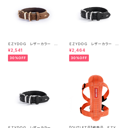
ＥＺＹＤＯＧ レザーカラー M
ＥＺＹＤＯＧ レザーカラー S
(全2色)
(全2色)
¥2,541
¥2,464
30%OFF
30%OFF
ＥＺＹＤＯＧ レザーカラー X
【OUTLET品】終売品 ＥＺＹＤ