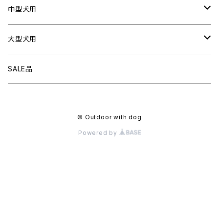
猫用
リード
中型犬用
首輪
リード
大型犬用
ハーネス
首輪
リード
SALE品
衣服
ハーネス
首輪
© Outdoor with dog
フローティングジャケット
衣服
ハーネス
Powered by
アクセサリー
フローティングジャケット
衣服
トラベル
アクセサリー
フローティングジャケット
ベッド
トラベル
アクセサリー