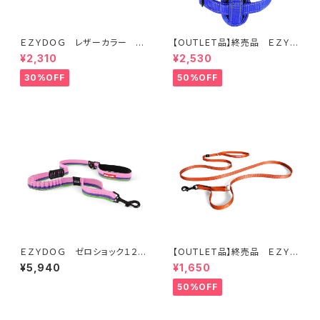
ＥＺＹＤＯＧ レザーカラー X
【OUTLET品】終売品 ＥＺＹＤ
XS (全2色)
ＯＧ ハーネス XS ブルー
¥2,310
¥2,530
30%OFF
50%OFF
ＥＺＹＤＯＧ ゼロショック１２０
【OUTLET品】終売品 ＥＺＹＤ
ｃｍ（全7色）
ＯＧ ヴァリオ４ライト オレンジ
¥5,940
¥1,650
50%OFF