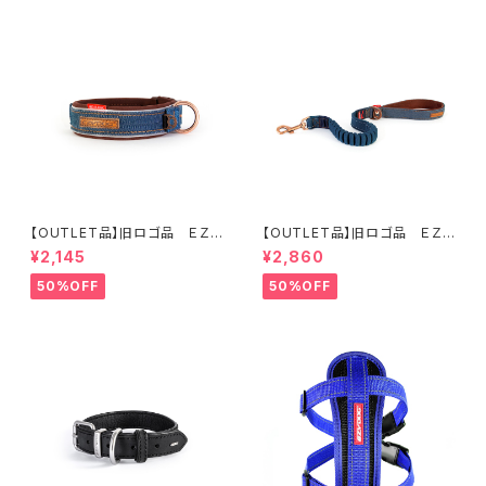
【OUTLET品】旧ロゴ品 ＥＺＹ
【OUTLET品】旧ロゴ品 ＥＺＹ
ＤＯＧ ネオカラーＬ デニム
ＤＯＧ ゼロショック ６４ｃ
¥2,145
¥2,860
ｍ デニム
50%OFF
50%OFF