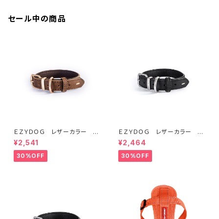
セール中の商品
ＥＺＹＤＯＧ レザーカラー M
ＥＺＹＤＯＧ レザーカラー S
(全2色)
(全2色)
¥2,541
¥2,464
30%OFF
30%OFF