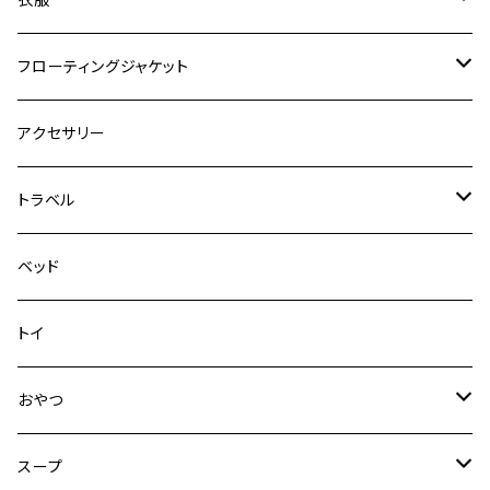
ヴァリオ
ダブルロックカラー
ハーネス
ラッシュガード
フローティングジャケット
デニム＆コーデュロイ
デニム＆コーデュロイ
クイックハーネス
DFDブースト
アクセサリー
その他
その他
メッシュフィットハーネス
トラベル
デニム＆コーデュロイ
ドライブハーネス
ベッド
その他
カーシートアタッチメント
トイ
クリック
おやつ
ドライブシートカバー
犬用
スープ