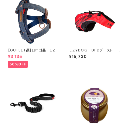
【OUTLET品】旧ロゴ品 ＥＺＹ
ＥＺＹＤＯＧ ＤＦＤブースト X
ＤＯＧ ハーネスＳ デニム
L (2色)
¥3,135
¥15,730
50%OFF