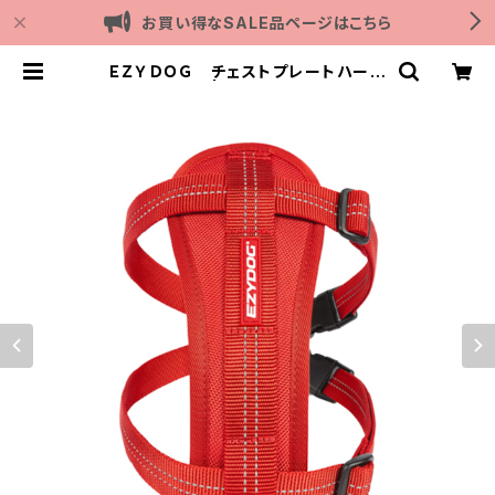
お買い得なSALE品ページはこちら
ＥＺＹＤＯＧ チェストプレートハーネ
ス M(全3色) | Outdoor with dog