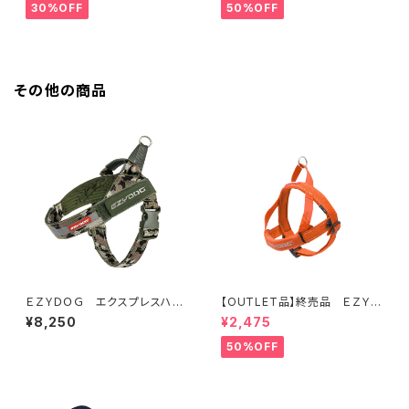
30%OFF
50%OFF
その他の商品
ＥＺＹＤＯＧ エクスプレスハー
【OUTLET品】終売品 ＥＺＹＤ
ネス XL (全4色)
ＯＧ クイックハーネス XXS
¥8,250
¥2,475
(全2色)
50%OFF