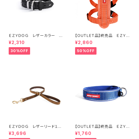
ＥＺＹＤＯＧ レザーカラー X
【OUTLET品】終売品 ＥＺＹＤ
XS (全2色)
ＯＧ ハーネス XL オレンジ
¥2,310
¥2,860
30%OFF
50%OFF
ＥＺＹＤＯＧ レザーリード１０６
【OUTLET品】終売品 ＥＺＹＤ
ｃｍ（全2色）
ＯＧ ネオカラー L ブルー
¥3,696
¥1,760