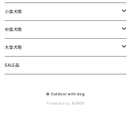
ドライブボックス
猫用
犬用
小型犬用
猫用
リード
中型犬用
首輪
リード
大型犬用
ハーネス
首輪
リード
SALE品
衣服
ハーネス
首輪
© Outdoor with dog
フローティングジャケット
衣服
ハーネス
Powered by
アクセサリー
フローティングジャケット
衣服