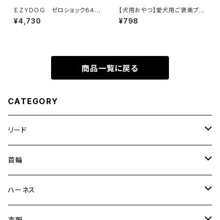
ＥＺＹＤＯＧ ゼロショック６４ｃ
【犬用おやつ】愛犬用ご褒美プリ
ｍ（全7色）
ン さつまいも味 70g
¥4,730
¥798
商品一覧に戻る
CATEGORY
リード
エッセンシャル
首輪
ゼロショック
エッセンシャル
ハーネス
ロードランナー
ネオカラー
エッセンシャル
衣服