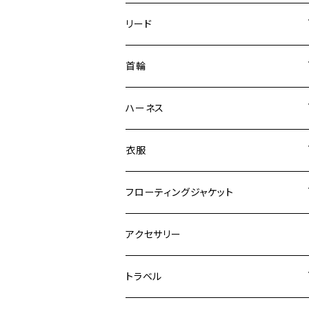
リード
エッセンシャル
首輪
ゼロショック
エッセンシャル
ハーネス
ロードランナー
ネオカラー
エッセンシャル
衣服
ヴァリオ
ダブルロックカラー
ハーネス
ラッシュガード
フローティングジャケット
デニム＆コーデュロイ
デニム＆コーデュロイ
クイックハーネス
DFDブースト
アクセサリー
その他
その他
メッシュフィットハーネス
トラベル