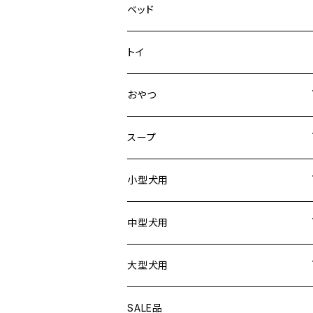
デニム＆コーデュロイ
ドライブハーネス
ベッド
その他
カーシートアタッチメント
トイ
クリック
おやつ
ドライブシートカバー
犬用
スープ
ドライブボックス
猫用
犬用
小型犬用
猫用
リード
中型犬用
首輪
リード
大型犬用
ハーネス
首輪
リード
SALE品