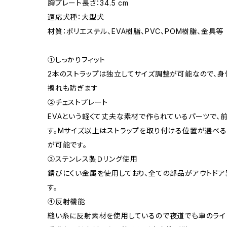
胸プレート長さ：34.5 cm
適応犬種：大型犬
材質：ポリエステル、EVA樹脂、PVC、POM樹脂、金具等
①しっかりフィット
2本のストラップは独立してサイズ調整が可能なので、身
擦れも防ぎます
②チェストプレート
EVAという軽くて丈夫な素材で作られているパーツで
す。Mサイズ以上はストラップを取り付ける位置が選べ
が可能です。
③ステンレス製Ｄリング使用
錆びにくい金属を使用しており、全ての部品がアウトド
す。
④反射機能
縫い糸に反射素材を使用しているので夜道でも車のライ